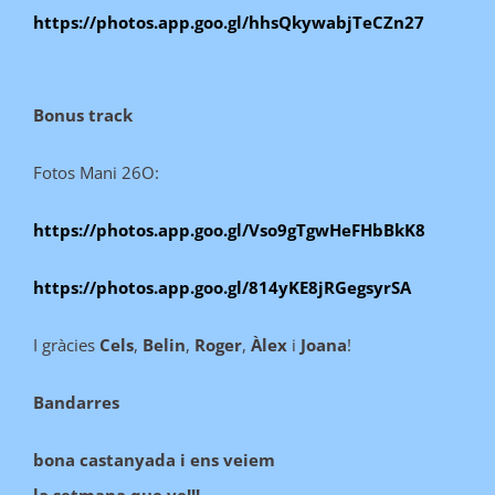
https://photos.app.goo.gl/hhsQkywabjTeCZn27
Bonus
track
Fotos Mani 26O:
https://photos.app.goo.gl/Vso9gTgwHeFHbBkK8
https://photos.app.goo.gl/814yKE8jRGegsyrSA
I gràcies
Cels
,
Belin
,
Roger
,
Àlex
i
Joana
!
Bandarres
bona castanyada i ens veiem