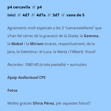
p4 cercavila
//
p4
inici
//
4d7
//
4d7a
//
3d7
//
vano de 5
Agraïments molt especials a les 3 “camarestelleres” que
s’han fet càrrec de la gravació de la Diada: la
Gemma
,
la
Mabel
i la
Míriam
(mares, respectivament, de la
Jana, la Valentina i el Luca, la Marta i l’Albert). Visca!!
Recordeu:
1080 HD (a tota pantalla) + auriculars.
Equip Audiovisual CPS
Fotos
Moltes gràcies
Sílvia Pérez
, per aquestes fotos!!!