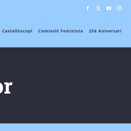
Facebook
X
YouTube
Inst
Castelloscopi
Comissió Feminista
25è Aniversari
or