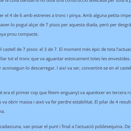
que la colla bandarra no duia una construcció aixecada per sota a p
 ser el 4 de 6 amb estrenes a tronc i pinya. Amb alguna petita imp
haver-lo pogut alçar de 7 pisos per aquesta diada, però per desgr
nya prou compacte.
l castell de 7 pisos: el 3 de 7. El moment més èpic de tota l’actu
llar tot el tronc que va aguantar estoicament totes les envestides.
 aconseguir-lo descarregar. I així va ser, convertint-se en el cas
é era el primer cop que fèiem enguany) va aparèixer en tercera ro
s va obrir massa i això va fer perdre estabilitat. El pilar de 4 resu
ma.
adascuna, van posar el punt i final a l’actuació poblesequina. De