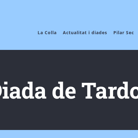
La Colla
Actualitat i diades
Pilar Sec
iada de Tard