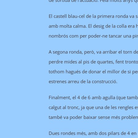
de sortida de l’actuació. Feia molts anys 
El castell blau-cel de la primera ronda va
amb molta calma. El desig de la colla era 
nombrós com per poder-ne tancar una pi
A segona ronda, però, va arribar el torn de
perdre mides al pis de quartes, fent tronto
tothom hagués de donar el millor de si per
estrenes arreu de la construcció.
Finalment, el 4 de 6 amb agulla (que tamb
calgut al tronc, ja que una de les rengles e
també va poder baixar sense més proble
Dues rondes més, amb dos pilars de 4 en c