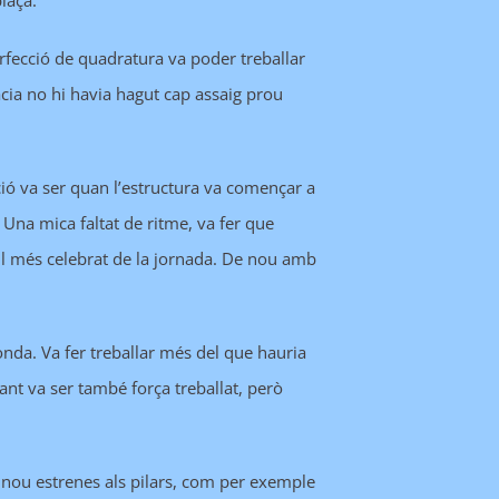
laça.
erfecció de quadratura va poder treballar
àcia no hi havia hagut cap assaig prou
ació va ser quan l’estructura va començar a
 Una mica faltat de ritme, va fer que
tell més celebrat de la jornada. De nou amb
nda. Va fer treballar més del que hauria
ltant va ser també força treballat, però
 nou estrenes als pilars, com per exemple