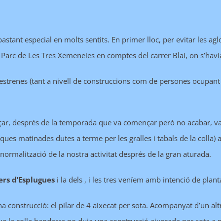
tant especial en molts sentits. En primer lloc, per evitar les agl
al Parc de Les Tres Xemeneies en comptes del carrer Blai, on s’hav
’estrenes (tant a nivell de construccions com de persones ocupant
çar, després de la temporada que va començar però no acabar, v
s matinades dutes a terme per les gralles i tabals de la colla) a l
normalització de la nostra activitat després de la gran aturada.
ers d’Esplugues
i la dels , i les tres veníem amb intenció de plant
una construcció: el pilar de 4 aixecat per sota. Acompanyat d’un alt